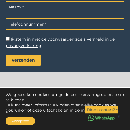
Ik stem in met de voorwaarden zoals vermeld in de
privacyverklaring
We gebruiken cookies om je de beste ervaring op onze site
AZ Reiniging
. Alle rechten voorbehouden.
te bieden.
Je kunt meer informatie vinden over welke cookies we
Webdesign Vanoo Media
Privacyverklaring
Sitemap
gebruiken of deze uitschakelen in de
instellingen
.
Accepteer