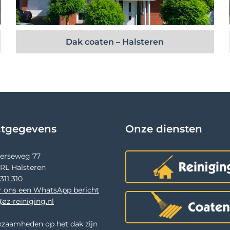
Bekijk project
Dak coaten – Halsteren
ctgegevens
Onze diensten
terseweg 77
 RL Halsteren
311 310
r ons een WhatsApp bericht
az-reiniging.nl
zaamheden op het dak zijn