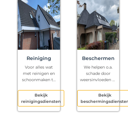
Reiniging
Beschermen
Voor alles wat
We helpen o.a.
met reinigen en
schade door
schoonmaken te
weersinvloeden te
maken heeft.
voorkomen.
Bekijk
Bekijk
reinigingsdiensten
beschermingsdienste