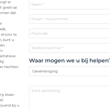
orgt er
et goed op
komen dat
et
ade,
 ervoor te
, kunt u
een
in
litatieve
Waar mogen we u bij helpen
dig
an hechten.
rg staan
el
ijvend bij u