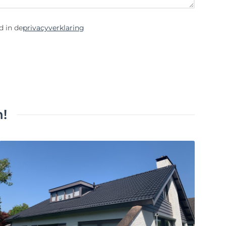
d in de
privacyverklaring
!