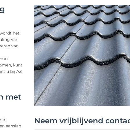
rg
 wordt het
raling van
oneren van
remer
komen, kunt
nt u bij AZ
n met
Neem vrijblijvend conta
 in
en aanslag