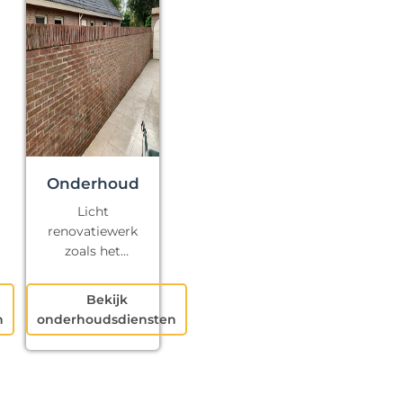
Onderhoud
Licht
renovatiewerk
zoals het
repareren van
kapotte voegen
Bekijk
en klein
n
onderhoudsdiensten
schilderwerk.