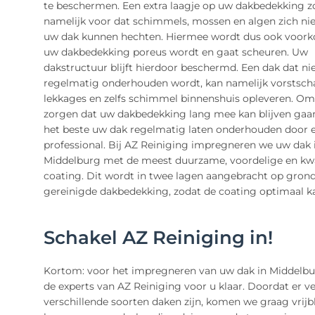
te beschermen. Een extra laagje op uw dakbedekking z
namelijk voor dat schimmels, mossen en algen zich ni
uw dak kunnen hechten. Hiermee wordt dus ook voor
uw dakbedekking poreus wordt en gaat scheuren. Uw
dakstructuur blijft hierdoor beschermd. Een dak dat ni
regelmatig onderhouden wordt, kan namelijk vorstsch
lekkages en zelfs schimmel binnenshuis opleveren. Om
zorgen dat uw dakbedekking lang mee kan blijven gaan
het beste uw dak regelmatig laten onderhouden door 
professional. Bij AZ Reiniging impregneren we uw dak 
Middelburg met de meest duurzame, voordelige en kwa
coating. Dit wordt in twee lagen aangebracht op gron
gereinigde dakbedekking, zodat de coating optimaal k
Schakel AZ Reiniging in!
Kortom: voor het impregneren van uw dak in Middelbu
de experts van AZ Reiniging voor u klaar. Doordat er ve
verschillende soorten daken zijn, komen we graag vrijbl