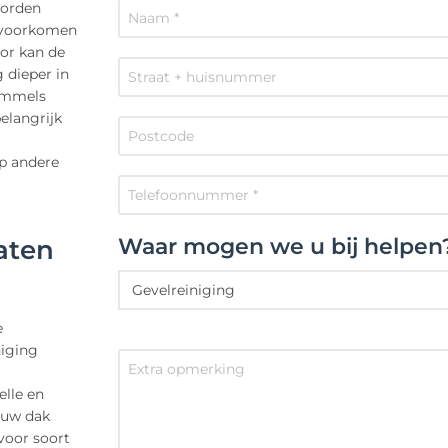
worden
s voorkomen
oor kan de
 dieper in
himmels
elangrijk
p andere
Waar mogen we u bij helpen
aten
e
niging
elle en
 uw dak
voor soort