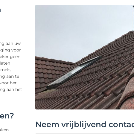
n
ing aan uw
iging voor
zeker geen
laten
mmels,
ng aan te
voor het
ing aan het
gen?
Neem vrijblijvend conta
kken.