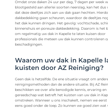
Omdat onze daken 24 uur per dag, 7 dagen per week 
blootgesteld aan allerlei soorten neerslag, kan het du
dat deze deeltjes zich aan uw dak gaan hechten. Hierd
dakbedekking gaan scheuren, waardoor de deeltjes nog
het dak kunnen dringen. Het gevolg: vochtschade, sc
binnenshuis en poreuze dakbedekking. Daarom is het b
om regelmatig uw dak in Kapelle te laten kuisen door
professionals die meteen uw dak kunnen controleren o
beschadigingen.
Waarom uw dak in Kapelle l
kuisten door AZ Reiniging?
Geen dak is hetzelfde. De ene situatie vraagt om ander
reinigingsmethoden dan de andere situatie. Bij AZ Rei
beschikken we over alle benodigde kennis, ervaring en
gereedschap wat betreft het kuisten van uw dak in Kap
omstreken. Wanneer u ons inschakelt, nemen we eerst
eens goed onder de loep. Zo kunnen we goed zien wat 