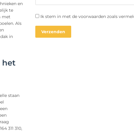
chnieken en
lijk te
Ik stem in met de voorwaarden zoals vermel
m met
poelen. Als
en
dak in
 het
elle staan
el
geen
een
raag
164 311 310,