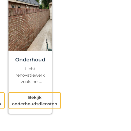
Onderhoud
Licht
renovatiewerk
zoals het
repareren van
kapotte voegen
Bekijk
en klein
n
onderhoudsdiensten
schilderwerk.