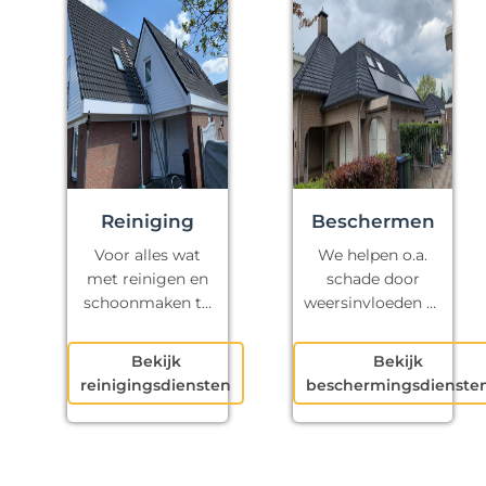
Reiniging
Beschermen
Voor alles wat
We helpen o.a.
met reinigen en
schade door
schoonmaken te
weersinvloeden te
maken heeft.
voorkomen.
Bekijk
Bekijk
reinigingsdiensten
beschermingsdienste