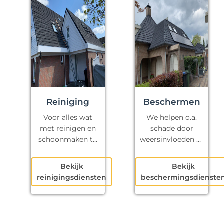
Reiniging
Beschermen
Voor alles wat
We helpen o.a.
met reinigen en
schade door
schoonmaken te
weersinvloeden te
maken heeft.
voorkomen.
Bekijk
Bekijk
reinigingsdiensten
beschermingsdienste