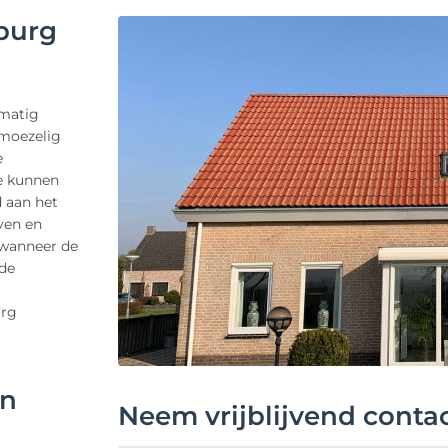
burg
lmatig
moezelig
e
ze kunnen
 aan het
ven en
 wanneer de
 de
urg
en
Neem vrijblijvend conta