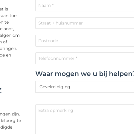
t is
raan toe
en te
elandt,
n algen om
n of
dringen.
ade en
Waar mogen we u bij helpen
Z
ngen zijn,
delburg te
odigde