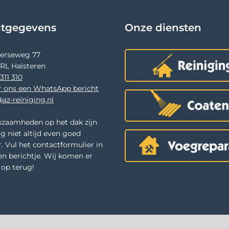
ctgegevens
Onze diensten
terseweg 77
 RL Halsteren
311 310
r ons een WhatsApp bericht
az-reiniging.nl
zaamheden op het dak zijn
g niet altijd even goed
. Vul het contactformulier in
en berichtje. Wij komen er
u op terug!