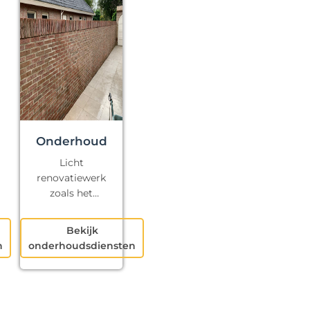
Onderhoud
Licht
renovatiewerk
zoals het
repareren van
kapotte voegen
Bekijk
en klein
n
onderhoudsdiensten
schilderwerk.