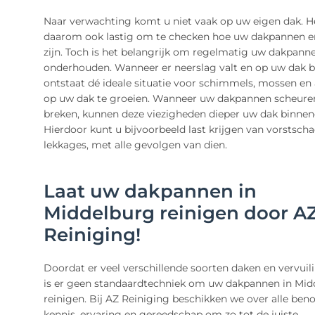
Naar verwachting komt u niet vaak op uw eigen dak. He
daarom ook lastig om te checken hoe uw dakpannen e
zijn. Toch is het belangrijk om regelmatig uw dakpann
onderhouden. Wanneer er neerslag valt en op uw dak b
ontstaat dé ideale situatie voor schimmels, mossen e
op uw dak te groeien. Wanneer uw dakpannen scheure
breken, kunnen deze viezigheden dieper uw dak binnen
Hierdoor kunt u bijvoorbeeld last krijgen van vorstsch
lekkages, met alle gevolgen van dien.
Laat uw dakpannen in
Middelburg reinigen door A
Reiniging!
Doordat er veel verschillende soorten daken en vervuili
is er geen standaardtechniek om uw dakpannen in Mid
reinigen. Bij AZ Reiniging beschikken we over alle ben
kennis, ervaring en gereedschap om zo tot de juiste