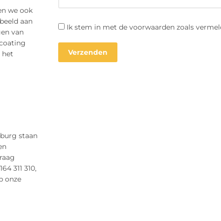
ken we ook
rbeeld aan
Ik stem in met de voorwaarden zoals vermel
gen van
 coating
 het
lburg staan
en
raag
164 311 310,
op onze