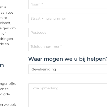
t is
raan toe
en te
elandt,
n algen om
n of
dringen.
ade en
Waar mogen we u bij helpen
en
ngen zijn,
en te
odigde
ken we ook