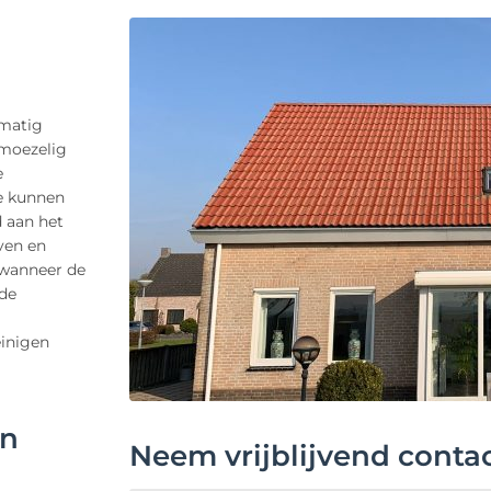
lmatig
moezelig
e
ze kunnen
 aan het
ven en
 wanneer de
 de
einigen
en
Neem vrijblijvend conta