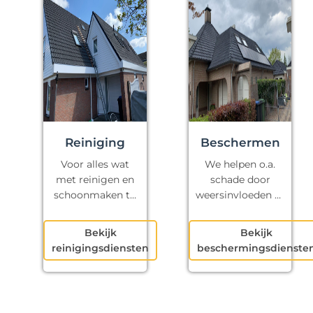
Reiniging
Beschermen
Voor alles wat
We helpen o.a.
met reinigen en
schade door
schoonmaken te
weersinvloeden te
maken heeft.
voorkomen.
Bekijk
Bekijk
reinigingsdiensten
beschermingsdienste