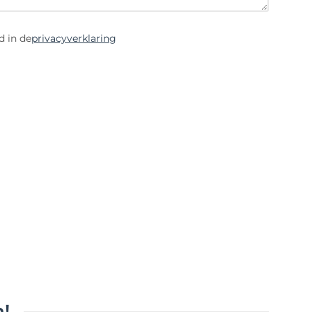
d in de
privacyverklaring
!