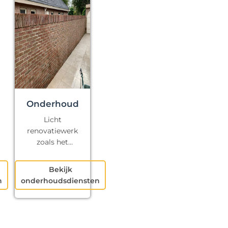
Onderhoud
Licht
renovatiewerk
zoals het
repareren van
kapotte voegen
Bekijk
en klein
n
onderhoudsdiensten
schilderwerk.