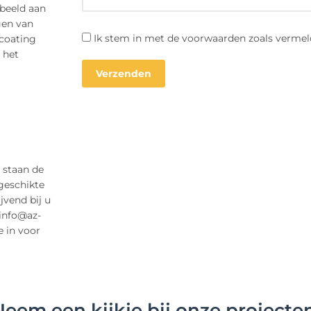
rbeeld aan
gen van
Ik stem in met de voorwaarden zoals vermel
 coating
 het
 staan de
geschikte
jvend bij u
 info@az-
e in voor
Neem een kijkje bij onze projecten