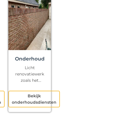
Onderhoud
Licht
renovatiewerk
zoals het
repareren van
kapotte voegen
Bekijk
en klein
n
onderhoudsdiensten
schilderwerk.