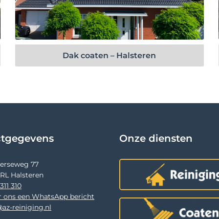
Bekijk project
Dak coaten – Halsteren
ctgegevens
Onze diensten
terseweg 77
 RL Halsteren
311 310
r ons een WhatsApp bericht
az-reiniging.nl