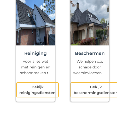
Reiniging
Beschermen
Voor alles wat
We helpen o.a.
met reinigen en
schade door
schoonmaken te
weersinvloeden te
maken heeft.
voorkomen.
Bekijk
Bekijk
reinigingsdiensten
beschermingsdienste