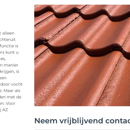
 alleen
chteruit
functie is
rs kunt u
es,
en manier
rijgen, is
een
rdoor vocht
. Maar als
eden met de
en. Voor
j AZ
Neem vrijblijvend conta