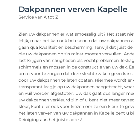
Dakpannen verven Kapelle
Service van A tot Z
Zien uw dakpannen er wat smoezelig uit? Het staat niet
lelijk, maar het kan ook betekenen dat uw dakpannen a
gaan qua kwaliteit en bescherming. Terwijl dat juist de 
die uw dakpannen op z’n minst moeten vervullen! Ande
last krijgen van narigheden als vochtproblemen, lekkag
schimmels en mossen in de constructie van uw dak. E
om ervoor te zorgen dat deze slechte zaken geen kans k
door uw dakpannen te laten coaten. Hiermee wordt er 
transparant laagje op uw dakpannen aangebracht, waa
en vuil worden afgestoten. Uw dak gaat dus langer mee
uw dakpannen verkleurd zijn of u bent niet meer tevr
kleur, kunt u er ook voor kiezen om ze een kleur te gev
het laten verven van uw dakpannen in Kapelle bent u bi
Reiniging aan het juiste adres!