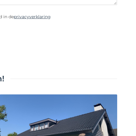
d in de
privacyverklaring
!