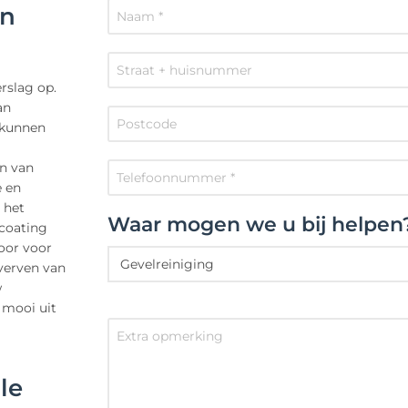
en
rslag op.
an
 kunnen
en van
e en
 het
Waar mogen we u bij helpen
 coating
oor voor
 verven van
w
 mooi uit
le