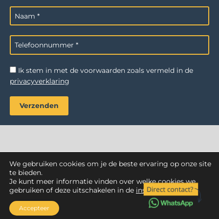
Ik stem in met de voorwaarden zoals vermeld in de
privacyverklaring
We gebruiken cookies om je de beste ervaring op onze site
AZ Reiniging
. Alle rechten voorbehouden.
te bieden.
Je kunt meer informatie vinden over welke cookies we
Webdesign Vanoo Media
Privacyverklaring
Sitemap
gebruiken of deze uitschakelen in de
instellingen
.
Accepteer