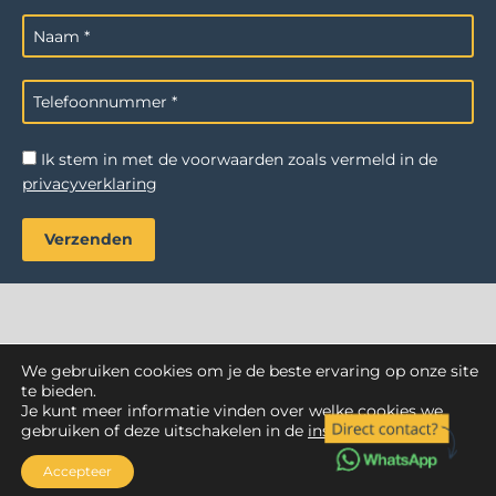
Ik stem in met de voorwaarden zoals vermeld in de
privacyverklaring
We gebruiken cookies om je de beste ervaring op onze site
AZ Reiniging
. Alle rechten voorbehouden.
te bieden.
Je kunt meer informatie vinden over welke cookies we
Webdesign Vanoo Media
Privacyverklaring
Sitemap
gebruiken of deze uitschakelen in de
instellingen
.
Accepteer