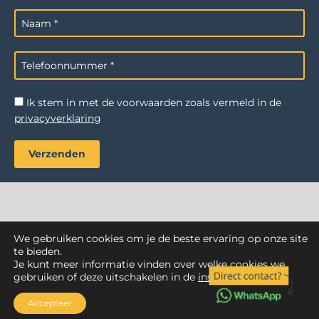
Ik stem in met de voorwaarden zoals vermeld in de
privacyverklaring
We gebruiken cookies om je de beste ervaring op onze site
AZ Reiniging
. Alle rechten voorbehouden.
te bieden.
Je kunt meer informatie vinden over welke cookies we
Webdesign Vanoo Media
Privacyverklaring
Sitemap
gebruiken of deze uitschakelen in de
instellingen
.
Accepteer