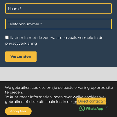
Ik stem in met de voorwaarden zoals vermeld in de
privacyverklaring
We gebruiken cookies om je de beste ervaring op onze site
AZ Reiniging
. Alle rechten voorbehouden.
te bieden.
Je kunt meer informatie vinden over welke cookies we
Webdesign Vanoo Media
Privacyverklaring
Sitemap
gebruiken of deze uitschakelen in de
instellingen
.
Accepteer