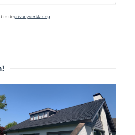
d in de
privacyverklaring
!