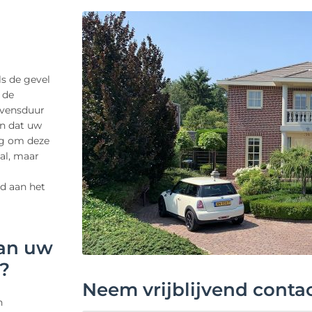
ls de gevel
 de
evensduur
en dat uw
dig om deze
al, maar
rd aan het
van uw
k?
Neem vrijblijvend conta
n