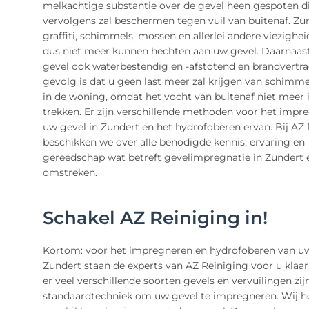
melkachtige substantie over de gevel heen gespoten d
vervolgens zal beschermen tegen vuil van buitenaf. Zur
graffiti, schimmels, mossen en allerlei andere viezigheid
dus niet meer kunnen hechten aan uw gevel. Daarnaas
gevel ook waterbestendig en -afstotend en brandvertr
gevolg is dat u geen last meer zal krijgen van schim
in de woning, omdat het vocht van buitenaf niet meer 
trekken. Er zijn verschillende methoden voor het impr
uw gevel in Zundert en het hydrofoberen ervan. Bij AZ
beschikken we over alle benodigde kennis, ervaring en
gereedschap wat betreft gevelimpregnatie in Zundert 
omstreken.
Schakel AZ Reiniging in!
Kortom: voor het impregneren en hydrofoberen van uw
Zundert staan de experts van AZ Reiniging voor u klaa
er veel verschillende soorten gevels en vervuilingen zijn
standaardtechniek om uw gevel te impregneren. Wij 