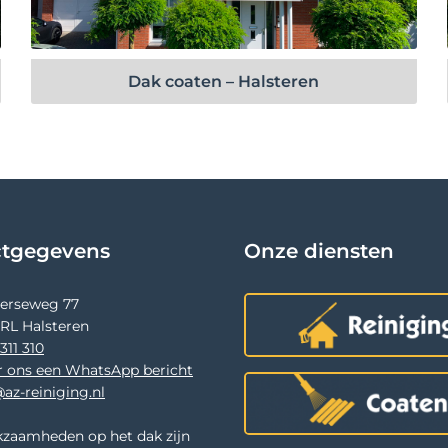
Bekijk project
Dak coaten – Halsteren
ctgegevens
Onze diensten
terseweg 77
 RL Halsteren
311 310
r ons een WhatsApp bericht
az-reiniging.nl
zaamheden op het dak zijn