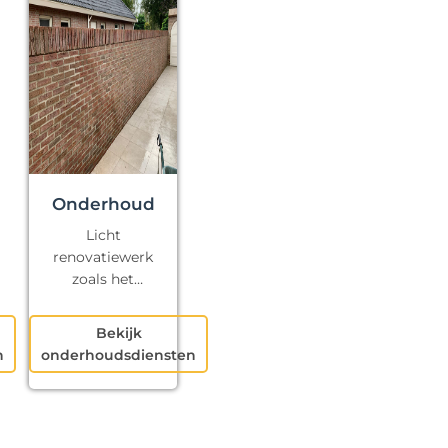
Onderhoud
Licht
renovatiewerk
zoals het
repareren van
kapotte voegen
Bekijk
en klein
n
onderhoudsdiensten
schilderwerk.