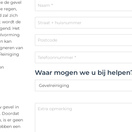
ie de gevel
e regen,
 zal zich
t wordt de
agend. Het
melvorming
in kan
egneren van
 Reiniging
en
Waar mogen we u bij helpen
 gevel in
r. Doordat
, is er geen
hebben een