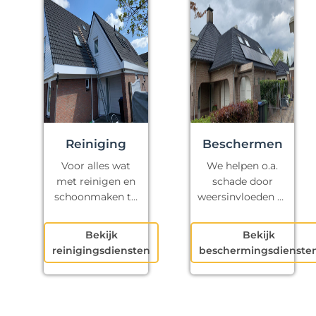
Reiniging
Beschermen
Voor alles wat
We helpen o.a.
met reinigen en
schade door
schoonmaken te
weersinvloeden te
maken heeft.
voorkomen.
Bekijk
Bekijk
reinigingsdiensten
beschermingsdienste