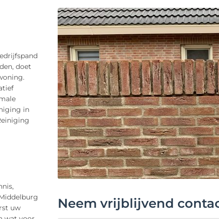
edrijfspand
rden, doet
 woning.
tief
imale
niging in
Reiniging
nis,
 Middelburg
Neem vrijblijvend conta
rst uw
n wat voor