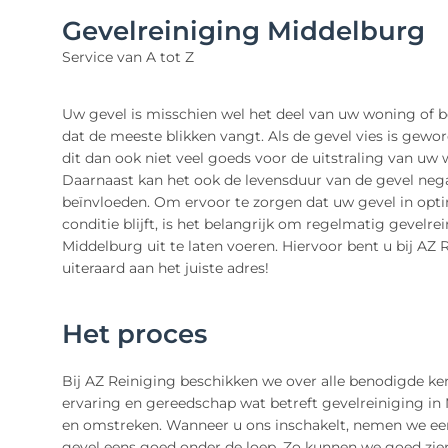
Gevelreiniging Middelburg
Service van A tot Z
Uw gevel is misschien wel het deel van uw woning of b
dat de meeste blikken vangt. Als de gevel vies is gewo
dit dan ook niet veel goeds voor de uitstraling van uw
Daarnaast kan het ook de levensduur van de gevel nega
beïnvloeden. Om ervoor te zorgen dat uw gevel in opt
conditie blijft, is het belangrijk om regelmatig gevelrei
Middelburg uit te laten voeren. Hiervoor bent u bij AZ 
uiteraard aan het juiste adres!
Het proces
Bij AZ Reiniging beschikken we over alle benodigde ken
ervaring en gereedschap wat betreft gevelreiniging in
en omstreken. Wanneer u ons inschakelt, nemen we ee
gevel eens goed onder de loep. Zo kunnen we goed zie