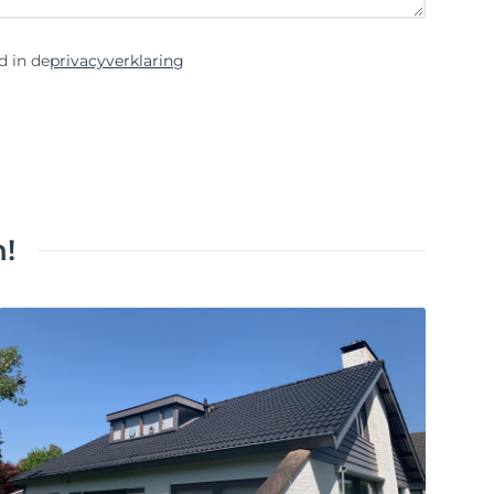
d in de
privacyverklaring
!