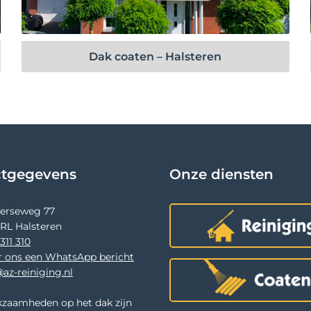
Bekijk project
Dak coaten – Halsteren
ctgegevens
Onze diensten
terseweg 77
 RL Halsteren
311 310
r ons een WhatsApp bericht
az-reiniging.nl
zaamheden op het dak zijn