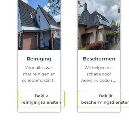
Reiniging
Beschermen
Voor alles wat
We helpen o.a.
met reinigen en
schade door
schoonmaken te
weersinvloeden te
maken heeft.
voorkomen.
Bekijk
Bekijk
reinigingsdiensten
beschermingsdienste