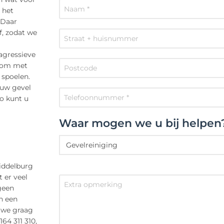
 het
 Daar
, zodat we
agressieve
g om met
 spoelen.
 uw gevel
o kunt u
Waar mogen we u bij helpen
Middelburg
 er veel
 geen
n een
 we graag
164 311 310,