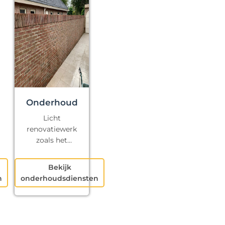
Onderhoud
Licht
renovatiewerk
zoals het
repareren van
kapotte voegen
Bekijk
en klein
n
onderhoudsdiensten
schilderwerk.