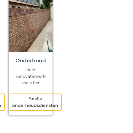
Onderhoud
Licht
renovatiewerk
zoals het
repareren van
kapotte voegen
Bekijk
en klein
n
onderhoudsdiensten
schilderwerk.