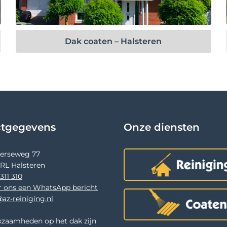
Bekijk project
Dak coaten – Halsteren
ctgegevens
Onze diensten
terseweg 77
 RL Halsteren
311 310
r ons een WhatsApp bericht
az-reiniging.nl
zaamheden op het dak zijn