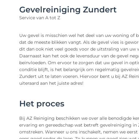
Gevelreiniging Zundert
Service van A tot Z
Uw gevel is misschien wel het deel van uw woning of b
dat de meeste blikken vangt. Als de gevel vies is gewo
dit dan ook niet veel goeds voor de uitstraling van uw
Daarnaast kan het ook de levensduur van de gevel nega
beïnvloeden. Om ervoor te zorgen dat uw gevel in opt
conditie blijft, is het belangrijk om regelmatig gevelrei
Zundert uit te laten voeren. Hiervoor bent u bij AZ Rei
uiteraard aan het juiste adres!
Het proces
Bij AZ Reiniging beschikken we over alle benodigde ken
ervaring en gereedschap wat betreft gevelreiniging in
omstreken. Wanneer u ons inschakelt, nemen we eerst
eens goed onder de loep. Zo kunnen we goed zien wat 