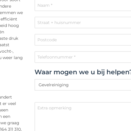
andere
 stemmen we
efficiënt
heid hoog
ën
aste druk
aatst
vocht-,
u weer lang
Waar mogen we u bij helpen
undert
 er veel
 geen
n een
 we graag
164 311 310,