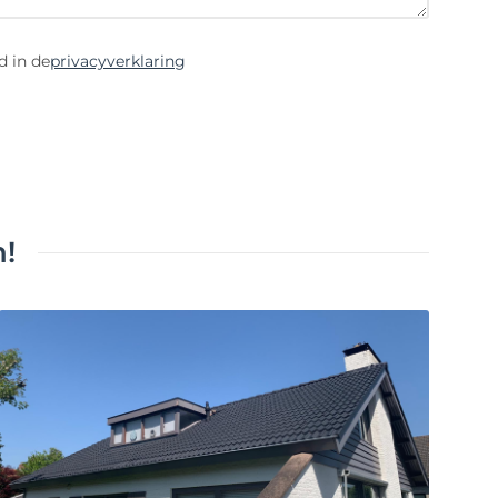
d in de
privacyverklaring
!