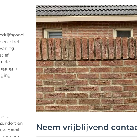
edrijfspand
rden, doet
 woning.
tief
imale
niging in
niging
nis,
 Zundert en
Neem vrijblijvend conta
 uw gevel
voor soort