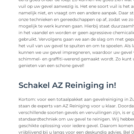
vuil op uw gevel aanwezig is. Het ene soort vuil is het 
namelijk niet, en vraagt om een andere aanpak. Daar
onze technieken en gereedschappen op af, zodat we zo 
mogelijk te werk kunnen gaan. Hierbij staat duurzaam
in het vaandel en worden er geen agressieve chemicali
gebruikt. Vervolgens gaan we aan de slag om met gep
het vuil van uw gevel te spuiten en om te spoelen. Als l
kunnen we uw gevel impregneren, waardoor uw gevel 
schimmel- en graffiti-werend gemaakt wordt. Zo kunt 
genieten van een schone gevel!
Schakel AZ Reiniging in!
Kortom: voor een totaalpakket aan gevelreiniging in Z
staan de experts van AZ Reiniging voor u klaar. Doordat
verschillende soorten gevels en vervuilingen zijn, is er
standaardtechniek om uw gevel te reinigen. Wij hebbe
geschikte oplossing voor iedere gevel. Daarom komen
vrijblijvend bij u langs voor een deskundig advies. Bel 0