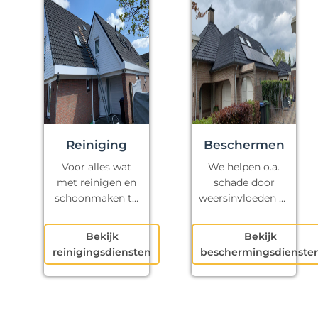
Reiniging
Beschermen
Voor alles wat
We helpen o.a.
met reinigen en
schade door
schoonmaken te
weersinvloeden te
maken heeft.
voorkomen.
Bekijk
Bekijk
reinigingsdiensten
beschermingsdienste