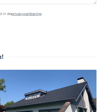
d in de
privacyverklaring
!