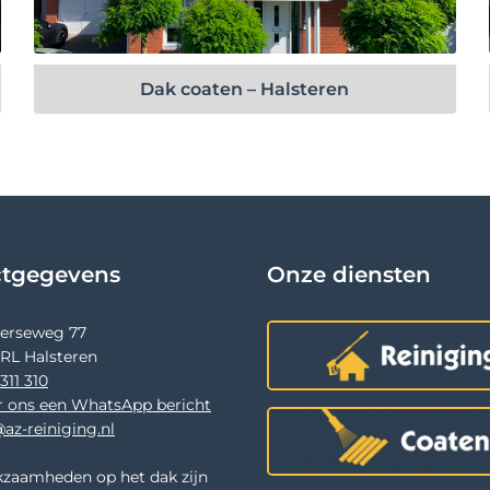
Bekijk project
Dak coaten – Halsteren
ctgegevens
Onze diensten
terseweg 77
 RL Halsteren
311 310
r ons een WhatsApp bericht
az-reiniging.nl
zaamheden op het dak zijn