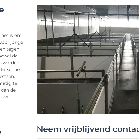
e
 het is om
voor jonge
den tegen
Hoewel de
n worden,
 te kunnen
estaan.
matig te
 dan de
n uw
Neem vrijblijvend conta
?