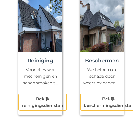
Reiniging
Beschermen
Voor alles wat
We helpen o.a.
met reinigen en
schade door
schoonmaken te
weersinvloeden te
maken heeft.
voorkomen.
Bekijk
Bekijk
reinigingsdiensten
beschermingsdienste