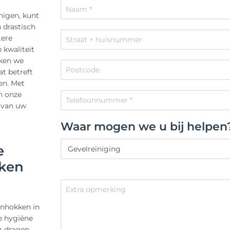
nigen, kunt
 drastisch
tere
 kwaliteit
kken we
t betreft
en. Met
n onze
n van uw
Waar mogen we u bij helpen
e
kken
enhokken in
De hygiëne
r dragen