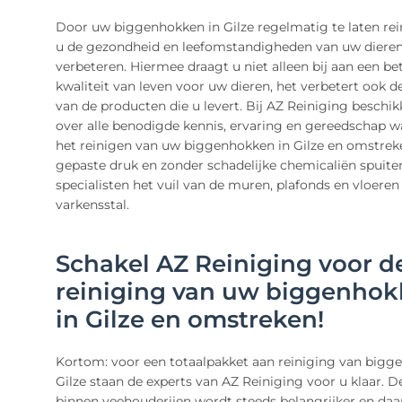
Door uw biggenhokken in Gilze regelmatig te laten rei
u de gezondheid en leefomstandigheden van uw dieren
verbeteren. Hiermee draagt u niet alleen bij aan een be
kwaliteit van leven voor uw dieren, het verbetert ook de
van de producten die u levert. Bij AZ Reiniging beschi
over alle benodigde kennis, ervaring en gereedschap wa
het reinigen van uw biggenhokken in Gilze en omstrek
gepaste druk en zonder schadelijke chemicaliën spuite
specialisten het vuil van de muren, plafonds en vloere
varkensstal.
Schakel AZ Reiniging voor d
reiniging van uw biggenho
in Gilze en omstreken!
Kortom: voor een totaalpakket aan reiniging van bigg
Gilze staan de experts van AZ Reiniging voor u klaar. 
binnen veehouderijen wordt steeds belangrijker en daa