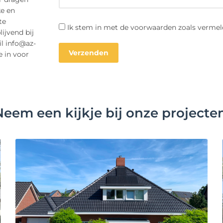
ke en
te
Ik stem in met de voorwaarden zoals vermel
ijvend bij
il info@az-
e in voor
Neem een kijkje bij onze projecten