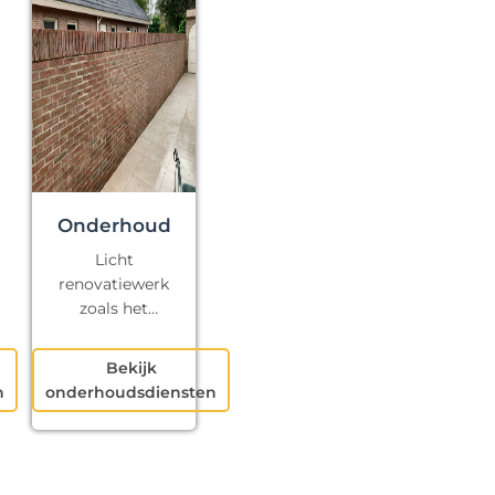
Onderhoud
Licht
renovatiewerk
zoals het
repareren van
kapotte voegen
Bekijk
en klein
n
onderhoudsdiensten
schilderwerk.