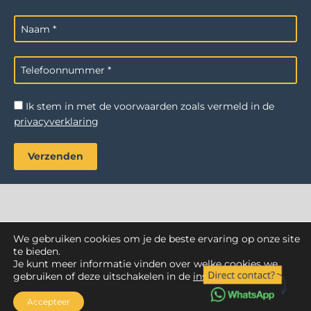
Ik stem in met de voorwaarden zoals vermeld in de
privacyverklaring
We gebruiken cookies om je de beste ervaring op onze site
AZ Reiniging
. Alle rechten voorbehouden.
te bieden.
Je kunt meer informatie vinden over welke cookies we
Webdesign Vanoo Media
Privacyverklaring
Sitemap
gebruiken of deze uitschakelen in de
instellingen
.
Accepteer