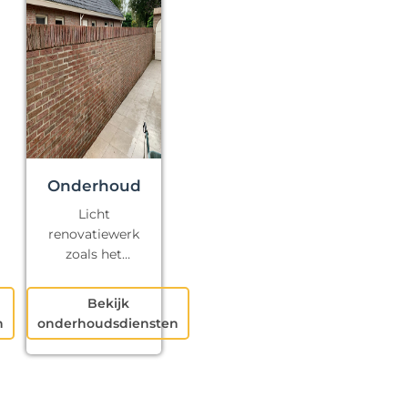
Onderhoud
Licht
renovatiewerk
zoals het
repareren van
kapotte voegen
Bekijk
en klein
n
onderhoudsdiensten
schilderwerk.