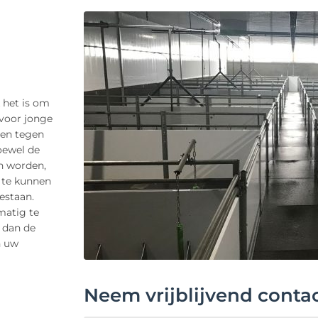
 het is om
voor jonge
den tegen
Hoewel de
n worden,
 te kunnen
estaan.
matig te
 dan de
n uw
Neem vrijblijvend conta