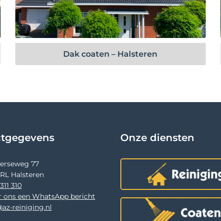
Bekijk project
Dak coaten – Halsteren
ctgegevens
Onze diensten
terseweg 77
 RL Halsteren
311 310
r ons een WhatsApp bericht
az-reiniging.nl