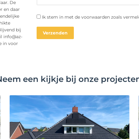
laar. De
r en daar
endelijke
Ik stem in met de voorwaarden zoals vermel
hikte
ijvend bij
il info@az-
e in voor
Neem een kijkje bij onze projecten