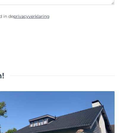
d in de
privacyverklaring
!