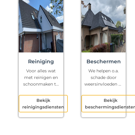
Reiniging
Beschermen
Voor alles wat
We helpen o.a.
met reinigen en
schade door
schoonmaken te
weersinvloeden te
maken heeft.
voorkomen.
Bekijk
Bekijk
reinigingsdiensten
beschermingsdienste