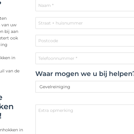
?
ten
n van uw
n bij aan
etert ook
ging
kken in
uil van de
Waar mogen we u bij helpen
e
kken
!
enhokken in