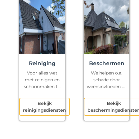
Reiniging
Beschermen
Voor alles wat
We helpen o.a.
met reinigen en
schade door
schoonmaken te
weersinvloeden te
maken heeft.
voorkomen.
Bekijk
Bekijk
reinigingsdiensten
beschermingsdienste