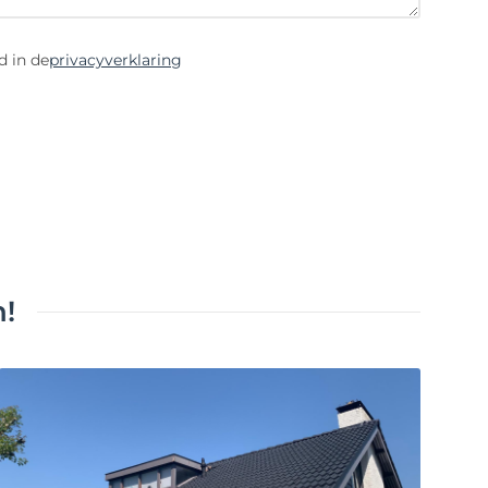
d in de
privacyverklaring
!