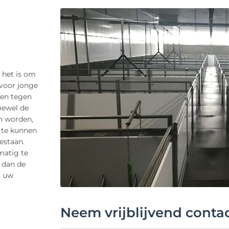
 het is om
voor jonge
den tegen
Hoewel de
n worden,
 te kunnen
estaan.
matig te
 dan de
n uw
Neem vrijblijvend conta