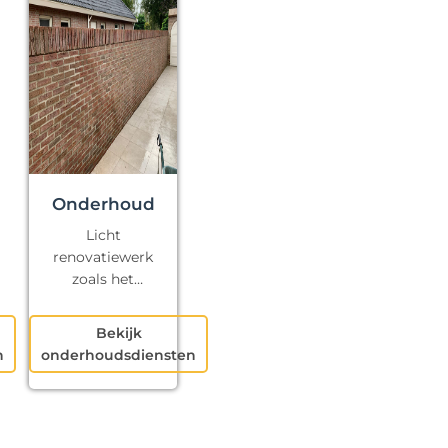
Onderhoud
Licht
renovatiewerk
zoals het
repareren van
kapotte voegen
Bekijk
en klein
n
onderhoudsdiensten
schilderwerk.