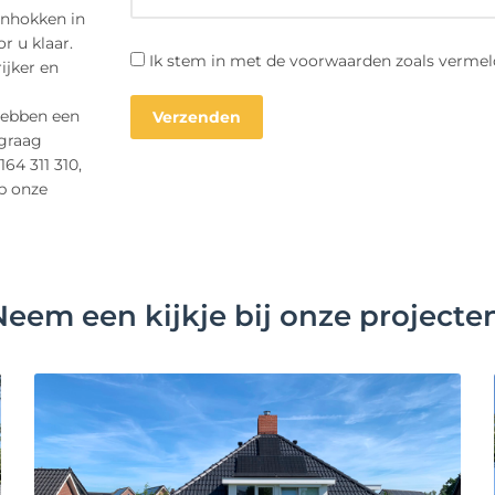
enhokken in
r u klaar.
Ik stem in met de voorwaarden zoals vermel
ijker en
hebben een
 graag
164 311 310,
op onze
Neem een kijkje bij onze projecten