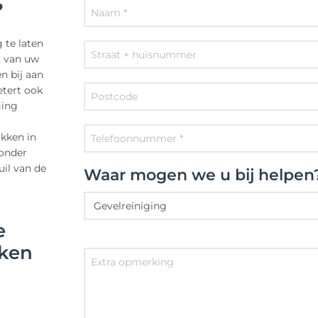
?
te laten
n van uw
n bij aan
etert ook
ging
kken in
onder
uil van de
Waar mogen we u bij helpen
e
kken