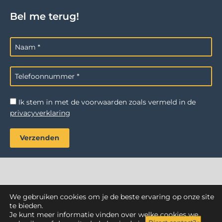
Bel me terug!
Ik stem in met de voorwaarden zoals vermeld in de
privacyverklaring
We gebruiken cookies om je de beste ervaring op onze site
AZ Reiniging
. Alle rechten voorbehouden.
te bieden.
Je kunt meer informatie vinden over welke cookies we
Webdesign Vanoo Media
Privacyverklaring
Sitemap