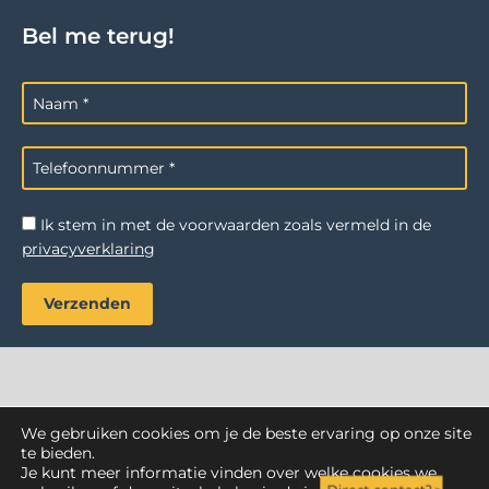
Bel me terug!
Ik stem in met de voorwaarden zoals vermeld in de
privacyverklaring
We gebruiken cookies om je de beste ervaring op onze site
AZ Reiniging
. Alle rechten voorbehouden.
te bieden.
Je kunt meer informatie vinden over welke cookies we
Webdesign Vanoo Media
Privacyverklaring
Sitemap