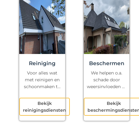
Reiniging
Beschermen
Voor alles wat
We helpen o.a.
met reinigen en
schade door
schoonmaken te
weersinvloeden te
maken heeft.
voorkomen.
Bekijk
Bekijk
reinigingsdiensten
beschermingsdienste