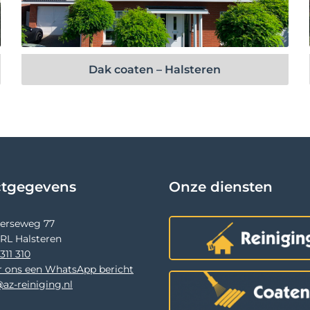
Bekijk project
Dak coaten – Halsteren
ctgegevens
Onze diensten
terseweg 77
 RL Halsteren
311 310
r ons een WhatsApp bericht
az-reiniging.nl