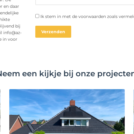
r en daar
endelijke
Ik stem in met de voorwaarden zoals vermel
hikte
ijvend bij
il info@az-
e in voor
Neem een kijkje bij onze projecten