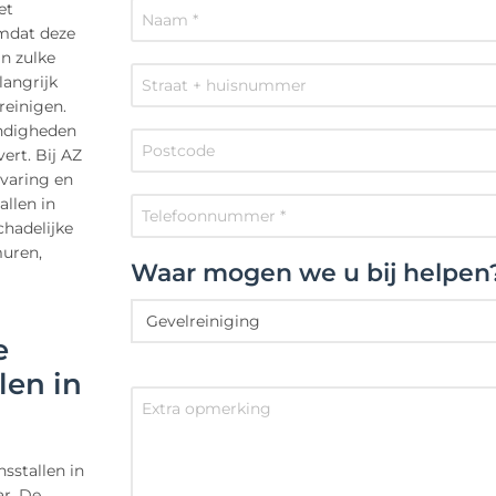
et
omdat deze
n zulke
langrijk
reinigen.
andigheden
ert. Bij AZ
rvaring en
llen in
chadelijke
muren,
Waar mogen we u bij helpen
e
len in
sstallen in
ar. De