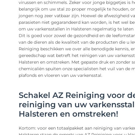
virussen en schimmels. Zeker voor jonge biggetjes is h
belangrijk om uw stal zo proper mogelijk te houden, 
jongen nog zeer vatbaar zijn. Hoewel de afwezigheid va
parasieten niet gegarandeerd kan worden, is het wel be
om uw varkensstallen in Halsteren regelmatig te laten 
Dit is goed voor zowel de gezondheid en de leefomst
van de dieren als de kwaliteit van de producten die u lev
Reiniging beschikken we over alle benodigde kennis, e
gereedschap wat betreft het reinigen van uw varkenssta
Halsteren en omstreken. Met gepaste druk en zonder s
chemicaliën spuiten onze specialisten het vuil van de 
plafonds en vloeren van uw varkensstal.
Schakel AZ Reiniging voor d
reiniging van uw varkensstal
Halsteren en omstreken!
Kortom: voor een totaalpakket aan reiniging van varken
Halsteren staan de experts van AZ Reiniging voor u kla