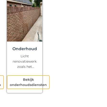
Onderhoud
Licht
renovatiewerk
zoals het
repareren van
kapotte voegen
Bekijk
en klein
n
onderhoudsdiensten
schilderwerk.