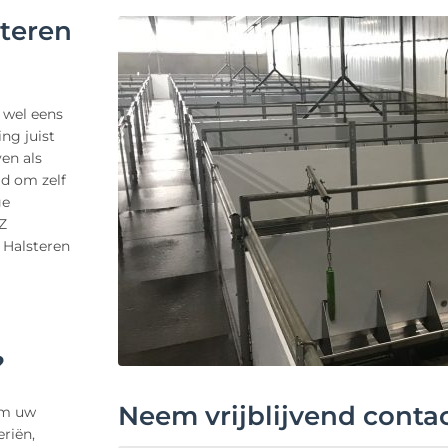
steren
l wel eens
ng juist
en als
jd om zelf
ge
Z
 Halsteren
?
Neem vrijblijvend conta
 om uw
riën,