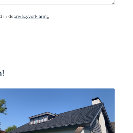
d in de
privacyverklaring
!