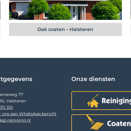
Bekijk project
Dak coaten – Halsteren
ctgegevens
Onze diensten
terseweg 77
 RL Halsteren
311 310
r ons een WhatsApp bericht
az-reiniging.nl