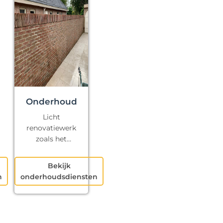
Onderhoud
Licht
renovatiewerk
zoals het
repareren van
kapotte voegen
Bekijk
en klein
n
onderhoudsdiensten
schilderwerk.