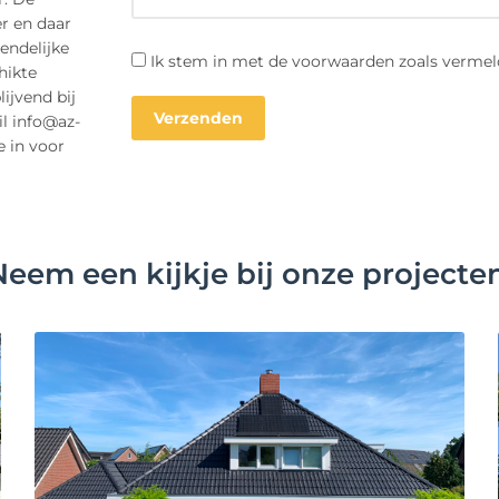
r en daar
endelijke
Ik stem in met de voorwaarden zoals vermel
hikte
ijvend bij
il info@az-
e in voor
Neem een kijkje bij onze projecten