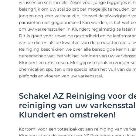
virussen en schimmels. Zeker voor jonge biggetjes is h
belangrijk om uw stal zo proper mogelijk te houden, 
jongen nog zeer vatbaar zijn. Hoewel de afwezigheid va
parasieten niet gegarandeerd kan worden, is het wel be
om uw varkensstallen in Klundert regelmatig te laten r
Dit is goed voor zowel de gezondheid en de leefomst
van de dieren als de kwaliteit van de producten die u lev
Reiniging beschikken we over alle benodigde kennis, e
gereedschap wat betreft het reinigen van uw varkenssta
Klundert en omstreken. Met gepaste druk en zonder sc
chemicaliën spuiten onze specialisten het vuil van de 
plafonds en vloeren van uw varkensstal.
Schakel AZ Reiniging voor d
reiniging van uw varkensstal
Klundert en omstreken!
Kortom: voor een totaalpakket aan reiniging van varken
Klundert staan de experts van AZ Reiniging voor u klaa