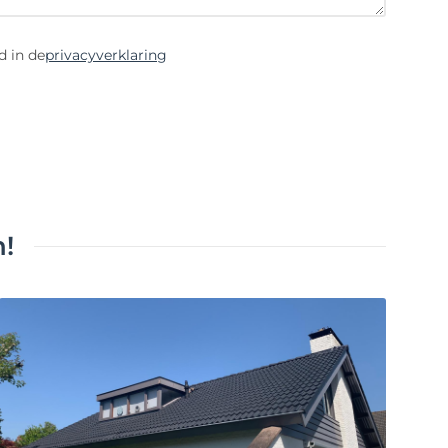
d in de
privacyverklaring
!