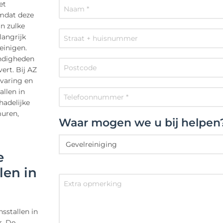
et
omdat deze
n zulke
langrijk
einigen.
andigheden
ert. Bij AZ
rvaring en
llen in
hadelijke
muren,
Waar mogen we u bij helpen
e
len in
sstallen in
r. De