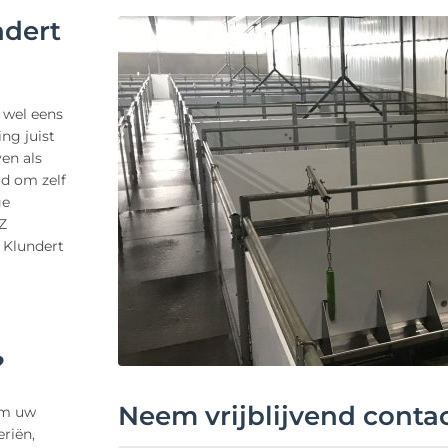
ndert
l wel eens
ng juist
en als
jd om zelf
ge
Z
n Klundert
?
Neem vrijblijvend conta
 om uw
riën,