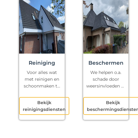
Reiniging
Beschermen
Voor alles wat
We helpen o.a.
met reinigen en
schade door
schoonmaken te
weersinvloeden te
maken heeft.
voorkomen.
Bekijk
Bekijk
reinigingsdiensten
beschermingsdienste