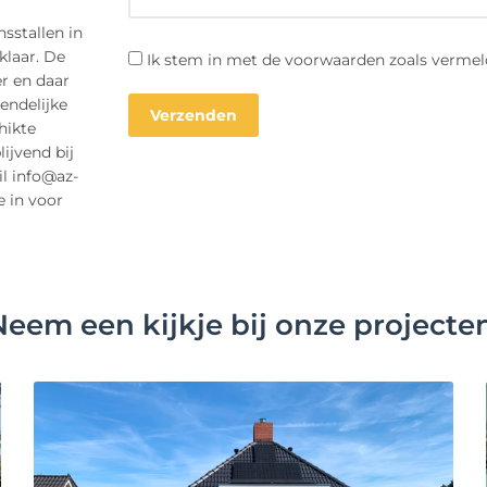
sstallen in
klaar. De
Ik stem in met de voorwaarden zoals vermel
r en daar
endelijke
hikte
ijvend bij
il info@az-
e in voor
Neem een kijkje bij onze projecten