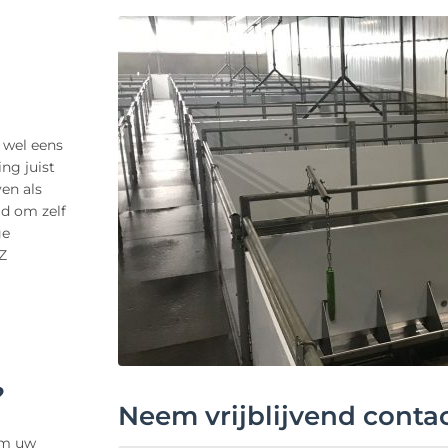
l wel eens
ng juist
en als
jd om zelf
ge
Z
?
Neem vrijblijvend conta
 om uw