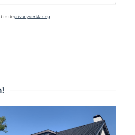
d in de
privacyverklaring
!