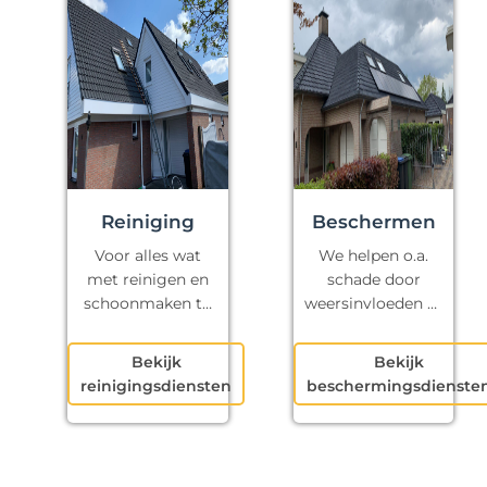
Reiniging
Beschermen
Voor alles wat
We helpen o.a.
met reinigen en
schade door
schoonmaken te
weersinvloeden te
maken heeft.
voorkomen.
Bekijk
Bekijk
reinigingsdiensten
beschermingsdienste