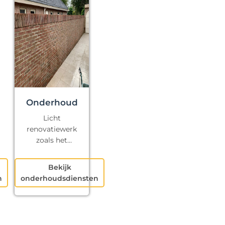
Onderhoud
Licht
renovatiewerk
zoals het
repareren van
kapotte voegen
Bekijk
en klein
n
onderhoudsdiensten
schilderwerk.