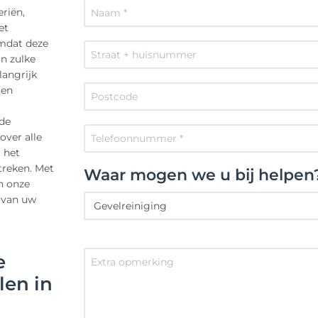
riën,
et
omdat deze
n zulke
langrijk
ten
 de
over alle
 het
treken. Met
Waar mogen we u bij helpen
n onze
n van uw
e
len in