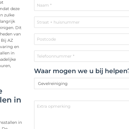
et
omdat deze
n zulke
langrijk
inigen. Dit
gheden van
 Bij AZ
rvaring en
llen in
adelijke
muren,
Waar mogen we u bij helpen
e
len in
sstallen in
. De