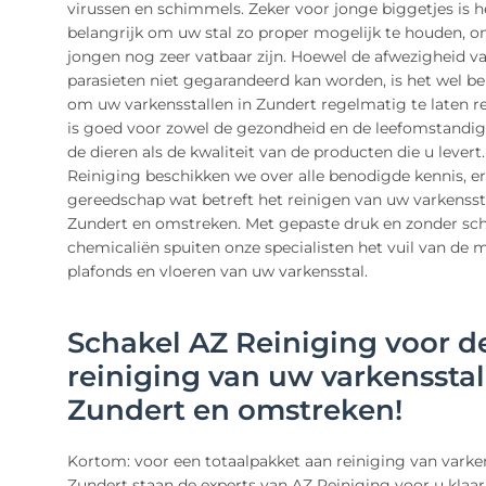
virussen en schimmels. Zeker voor jonge biggetjes is h
belangrijk om uw stal zo proper mogelijk te houden, 
jongen nog zeer vatbaar zijn. Hoewel de afwezigheid va
parasieten niet gegarandeerd kan worden, is het wel be
om uw varkensstallen in Zundert regelmatig te laten re
is goed voor zowel de gezondheid en de leefomstandi
de dieren als de kwaliteit van de producten die u levert.
Reiniging beschikken we over alle benodigde kennis, e
gereedschap wat betreft het reinigen van uw varkenssta
Zundert en omstreken. Met gepaste druk en zonder sch
chemicaliën spuiten onze specialisten het vuil van de 
plafonds en vloeren van uw varkensstal.
Schakel AZ Reiniging voor d
reiniging van uw varkensstal
Zundert en omstreken!
Kortom: voor een totaalpakket aan reiniging van varken
Zundert staan de experts van AZ Reiniging voor u klaar