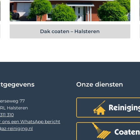
Bekijk project
Dak coaten – Halsteren
ctgegevens
Onze diensten
terseweg 77
 RL Halsteren
311 310
r ons een WhatsApp bericht
az-reiniging.nl