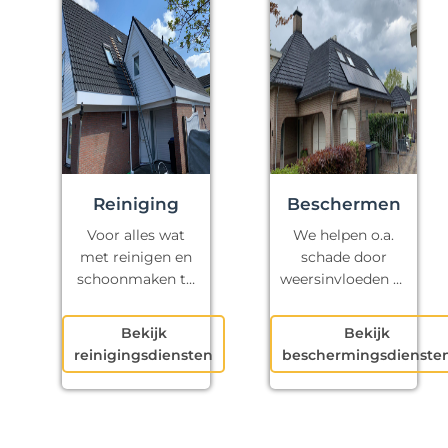
Reiniging
Beschermen
Voor alles wat
We helpen o.a.
met reinigen en
schade door
schoonmaken te
weersinvloeden te
maken heeft.
voorkomen.
Bekijk
Bekijk
reinigingsdiensten
beschermingsdienste