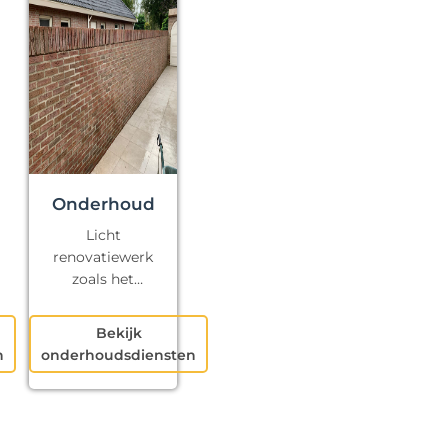
Onderhoud
Licht
renovatiewerk
zoals het
repareren van
kapotte voegen
Bekijk
en klein
n
onderhoudsdiensten
schilderwerk.