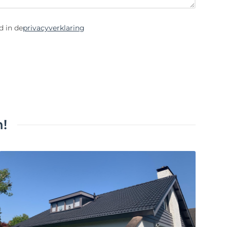
d in de
privacyverklaring
!