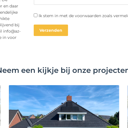
r en daar
endelijke
Ik stem in met de voorwaarden zoals vermel
hikte
ijvend bij
il info@az-
e in voor
Neem een kijkje bij onze projecten