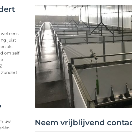
dert
l wel eens
ng juist
en als
jd om zelf
ge
Z
n Zundert
?
Neem vrijblijvend conta
 om uw
riën,