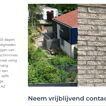
365 dagen
ndigheden.
ijgen van
n schimmels
naal veilig
lmatig
r een
 zelfs
ge
j AZ
Neem vrijblijvend conta