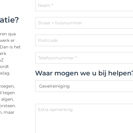
atie?
ren qua
gwerk er
Dan is het
erk
AZ
wordt
Waar mogen we u bij helpen
slag.
voegen,
d tegen
 algen,
orsteen.
n, maar