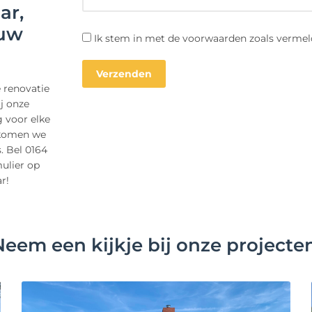
ar,
 uw
Ik stem in met de voorwaarden zoals vermel
 renovatie
j onze
g voor elke
 komen we
. Bel 0164
mulier op
r!
Neem een kijkje bij onze projecten