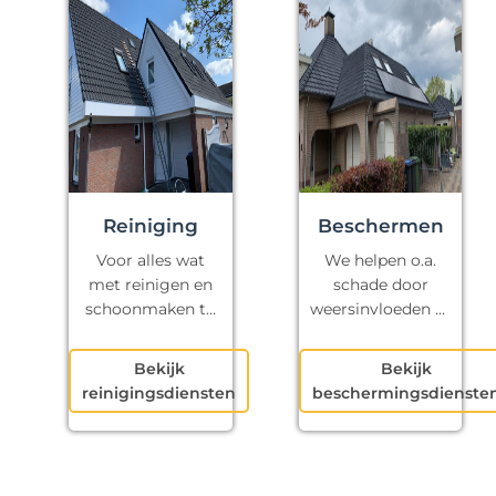
Reiniging
Beschermen
Voor alles wat
We helpen o.a.
met reinigen en
schade door
schoonmaken te
weersinvloeden te
maken heeft.
voorkomen.
Bekijk
Bekijk
reinigingsdiensten
beschermingsdienste