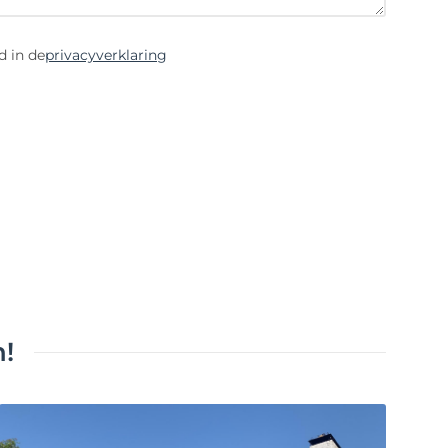
d in de
privacyverklaring
!