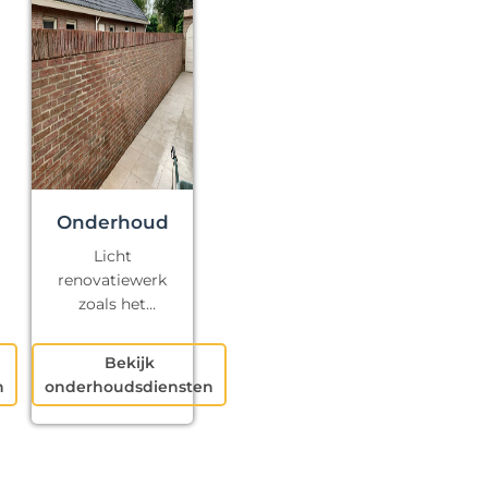
Onderhoud
Licht
renovatiewerk
zoals het
repareren van
kapotte voegen
Bekijk
en klein
n
onderhoudsdiensten
schilderwerk.