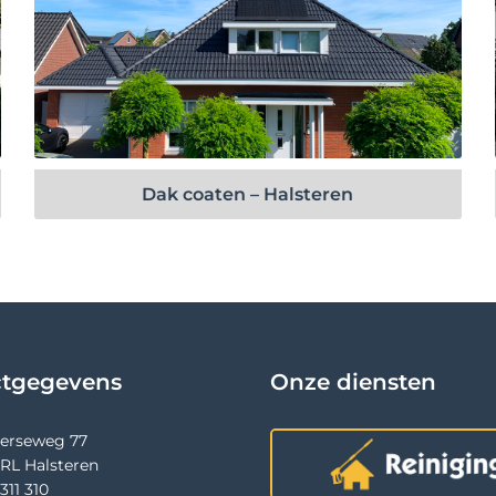
Bekijk project
Dak coaten – Halsteren
ctgegevens
Onze diensten
terseweg 77
 RL Halsteren
311 310