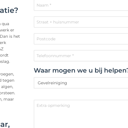
atie?
n qua
gwerk er
Dan is het
erk
AZ
wordt
slag.
Waar mogen we u bij helpen
voegen,
d tegen
 algen,
orsteen.
n, maar
ar,