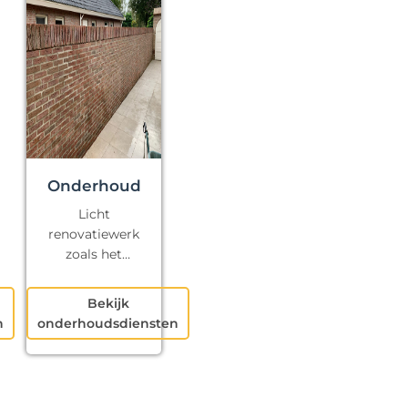
Onderhoud
Licht
renovatiewerk
zoals het
repareren van
kapotte voegen
Bekijk
en klein
n
onderhoudsdiensten
schilderwerk.