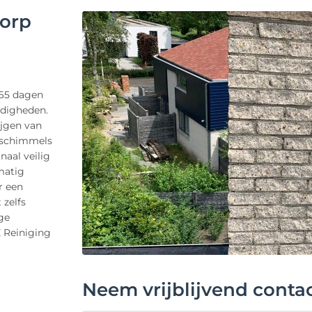
dorp
365 dagen
ndigheden.
ijgen van
n schimmels
naal veilig
lmatig
r een
 zelfs
ge
Z Reiniging
Neem vrijblijvend conta