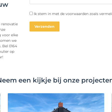
 uw
Ik stem in met de voorwaarden zoals vermel
 renovatie
nze
g voor elke
 komen we
. Bel 0164
mulier op
r!
Neem een kijkje bij onze projecten