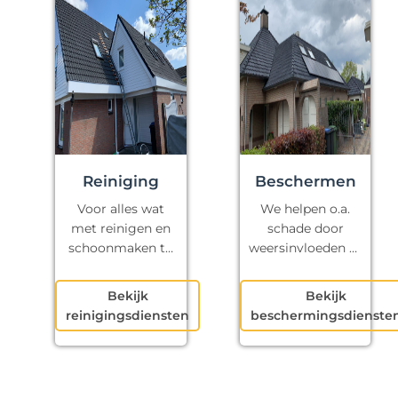
Reiniging
Beschermen
Voor alles wat
We helpen o.a.
met reinigen en
schade door
schoonmaken te
weersinvloeden te
maken heeft.
voorkomen.
Bekijk
Bekijk
reinigingsdiensten
beschermingsdienste