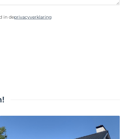
d in de
privacyverklaring
!