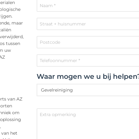
erialen
iologische
ijgen.
oende, maar
aliën
verwijderd,
os tussen
om uw
 AZ
Waar mogen we u bij helpen
erts van AZ
oorten
chniek om
 oplossing
,
 van het