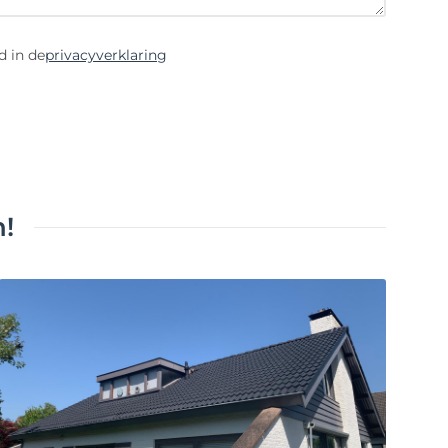
d in de
privacyverklaring
!