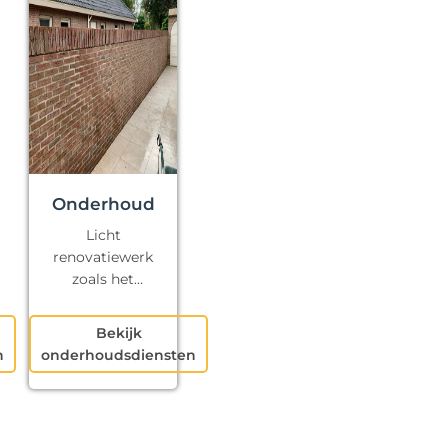
Onderhoud
Licht
renovatiewerk
zoals het
repareren van
kapotte voegen
Bekijk
en klein
n
onderhoudsdiensten
schilderwerk.