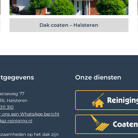
Bekijk project
Dak coaten – Halsteren
ctgegevens
Onze diensten
terseweg 77
 RL Halsteren
311 310
r ons een WhatsApp bericht
az-reiniging.nl
zaamheden op het dak zijn