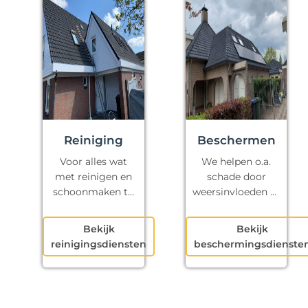
Reiniging
Beschermen
Voor alles wat
We helpen o.a.
met reinigen en
schade door
schoonmaken te
weersinvloeden te
maken heeft.
voorkomen.
Bekijk
Bekijk
reinigingsdiensten
beschermingsdienste