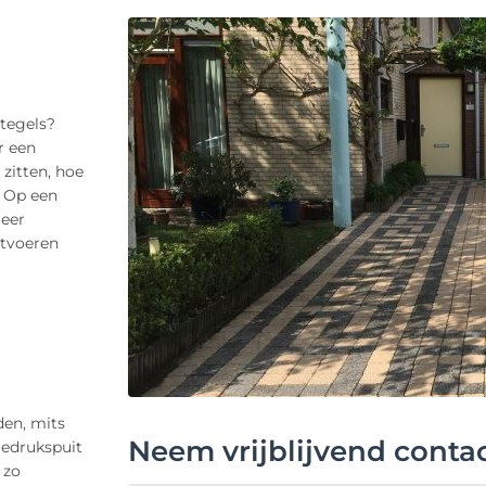
ntegels?
r een
 zitten, hoe
. Op een
eer
itvoeren
den, mits
Neem vrijblijvend conta
gedrukspuit
 zo