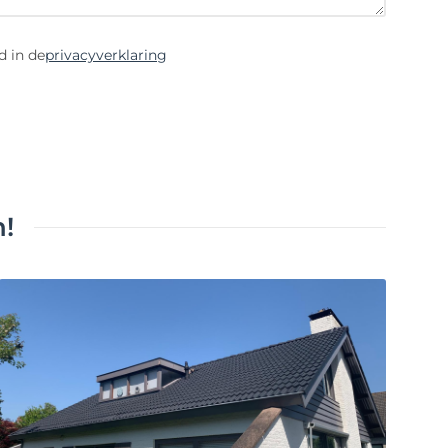
d in de
privacyverklaring
!