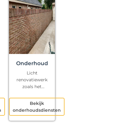
Onderhoud
Licht
renovatiewerk
zoals het
repareren van
kapotte voegen
Bekijk
en klein
n
onderhoudsdiensten
schilderwerk.