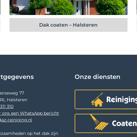
Bekijk project
Dak coaten – Halsteren
ctgegevens
Onze diensten
terseweg 77
 RL Halsteren
311 310
r ons een WhatsApp bericht
az-reiniging.nl
zaamheden op het dak zijn