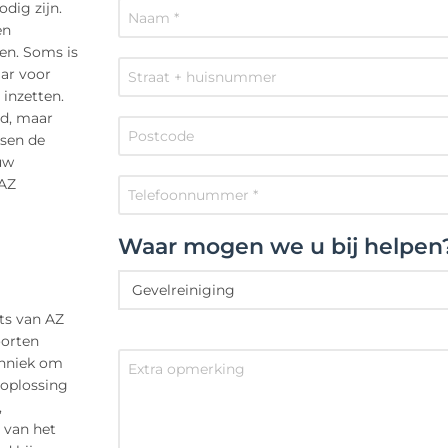
dig zijn.
en
en. Soms is
aar voor
inzetten.
rd, maar
ssen de
uw
 AZ
Waar mogen we u bij helpen
ts van AZ
oorten
chniek om
 oplossing
,
 van het