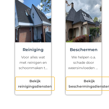
Reiniging
Beschermen
Voor alles wat
We helpen o.a.
met reinigen en
schade door
schoonmaken te
weersinvloeden te
maken heeft.
voorkomen.
Bekijk
Bekijk
reinigingsdiensten
beschermingsdienste