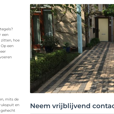
ntegels?
r een
 zitten, hoe
. Op een
eer
tvoeren
en, mits de
Neem vrijblijvend conta
rukspuit en
o gehecht