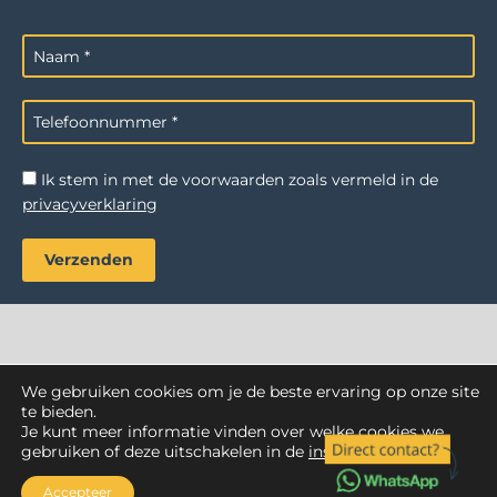
Ik stem in met de voorwaarden zoals vermeld in de
privacyverklaring
We gebruiken cookies om je de beste ervaring op onze site
AZ Reiniging
. Alle rechten voorbehouden.
te bieden.
Je kunt meer informatie vinden over welke cookies we
Webdesign Vanoo Media
Privacyverklaring
Sitemap
gebruiken of deze uitschakelen in de
instellingen
.
Accepteer