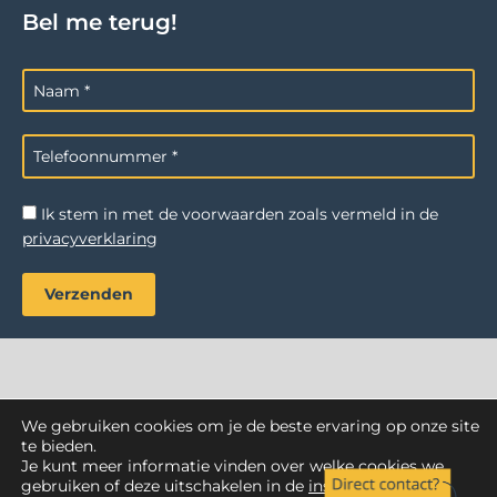
Bel me terug!
Ik stem in met de voorwaarden zoals vermeld in de
privacyverklaring
We gebruiken cookies om je de beste ervaring op onze site
AZ Reiniging
. Alle rechten voorbehouden.
te bieden.
Je kunt meer informatie vinden over welke cookies we
Webdesign Vanoo Media
Privacyverklaring
Sitemap
gebruiken of deze uitschakelen in de
instellingen
.