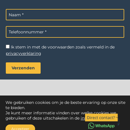
Ik stem in met de voorwaarden zoals vermeld in de
privacyverklaring
We gebruiken cookies om je de beste ervaring op onze site
AZ Reiniging
. Alle rechten voorbehouden.
te bieden.
Je kunt meer informatie vinden over welke cookies we
Webdesign Vanoo Media
Privacyverklaring
Sitemap
gebruiken of deze uitschakelen in de
instellingen
.
Accepteer