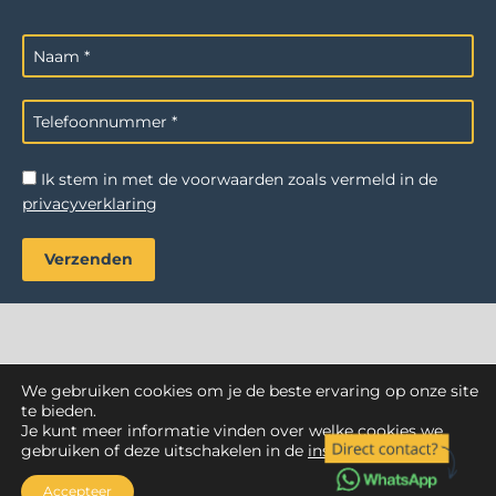
Ik stem in met de voorwaarden zoals vermeld in de
privacyverklaring
We gebruiken cookies om je de beste ervaring op onze site
AZ Reiniging
. Alle rechten voorbehouden.
te bieden.
Je kunt meer informatie vinden over welke cookies we
Webdesign Vanoo Media
Privacyverklaring
Sitemap
gebruiken of deze uitschakelen in de
instellingen
.
Accepteer